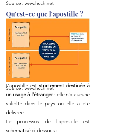
Source :
www.hcch.net
Qu'est-ce que l'apostille ?
L’apostille est une forme simplifiée de
légalisation. Elle atteste des mêmes
éléments, mais s’applique
uniquement entre les
pays ayant
signé la Convention de La Haye
. Elle
remplace donc la légalisation
classique dans ce cadre.
L’apostille est
strictement destinée à
Source :
www.hcch.net
un usage à l’étranger
: elle n’a aucune
validité dans le pays où elle a été
délivrée.
Le processus de l’apostille est
schématisé ci-dessous :