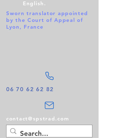
English.
Sworn translator appointed
by the Court of Appeal of
Lyon, France
06 70 62 62 82
contact@spstrad.com