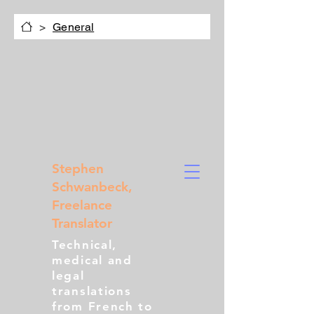
>
General
Stephen
Schwanbeck,
Freelance
Translator
Technical,
medical and
legal
translations
from French to